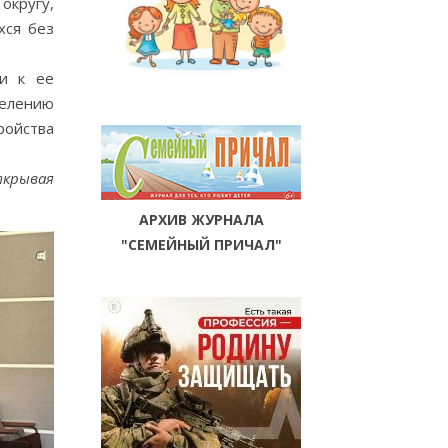
округу,
хся без
ки к ее
елению
ройства
ткрывая
АРХИВ ЖУРНАЛА
"СЕМЕЙНЫЙ ПРИЧАЛ"