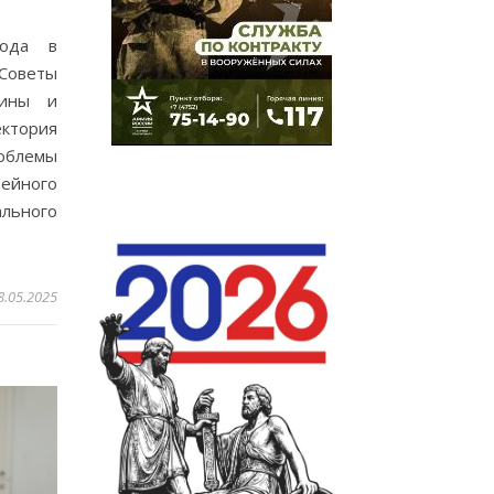
года в
Советы
чины и
ктория
облемы
мейного
льного
8.05.2025