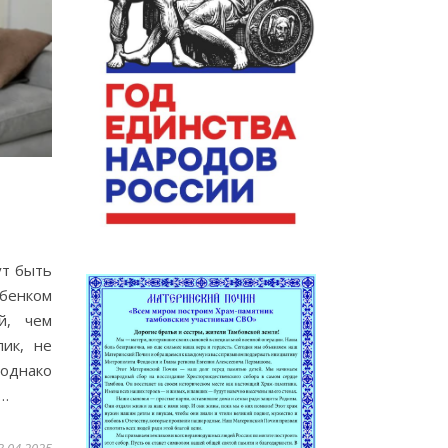
ут быть
ебенком
й, чем
ик, не
однако
х…
3.04.2025