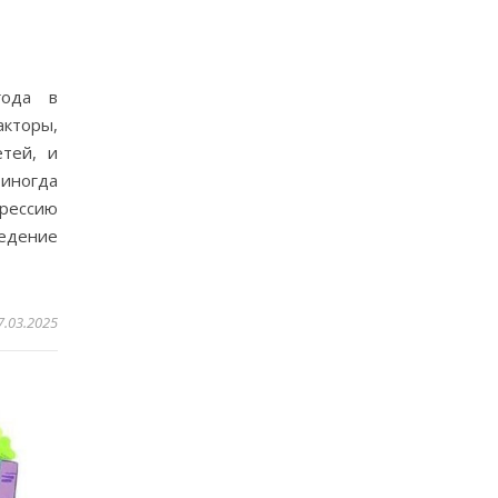
года в
акторы,
тей, и
 иногда
грессию
ведение
7.03.2025