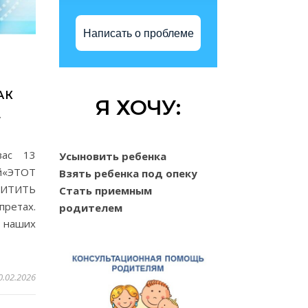
Написать о проблеме
АК
Я ХОЧУ:
»
вас 13
Усыновить ребенка
ий«ЭТОТ
Взять ребенка под опеку
ИТИТЬ
Стать приемным
претах.
родителем
р наших
0.02.2026