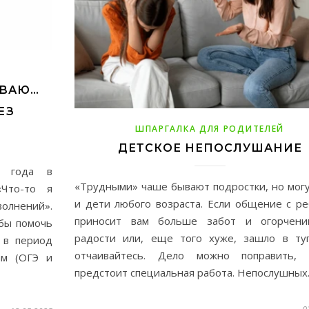
ИВАЮ…
ЕЗ
ШПАРГАЛКА ДЛЯ РОДИТЕЛЕЙ
ДЕТСКОЕ НЕПОСЛУШАНИЕ
5 года в
«Трудными» чаше бывают подростки, но мог
«Что-то я
и дети любого возраста. Если общение с р
олнений».
приносит вам больше забот и огорчени
обы помочь
радости или, еще того хуже, зашло в туп
 в период
отчаивайтесь. Дело можно поправить, 
ам (ОГЭ и
предстоит специальная работа. Непослушны
0