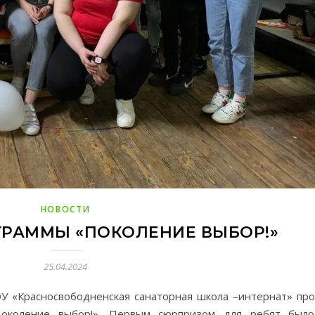
НОВОСТИ
ГРАММЫ «ПОКОЛЕНИЕ ВЫБОР!»
25.04.2024
ОУ «Красносвободненская санаторная школа –интернат» пр
Поколение выбор!». Первым сюрпризом для ребят было