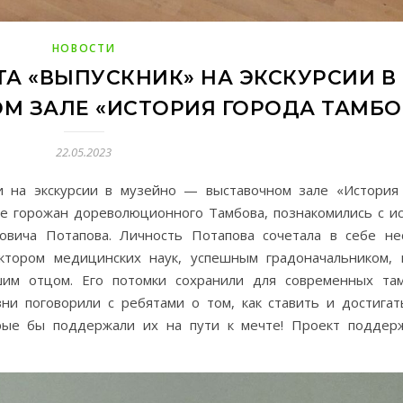
НОВОСТИ
А «ВЫПУСКНИК» НА ЭКСКУРСИИ В
М ЗАЛЕ «ИСТОРИЯ ГОРОДА ТАМБО
22.05.2023
и на экскурсии в музейно — выставочном зале «История
те горожан дореволюционного Тамбова, познакомились с и
овича Потапова. Личность Потапова сочетала в себе не
ктором медицинских наук, успешным градоначальником, 
шим отцом. Его потомки сохранили для современных та
ни поговорили с ребятами о том, как ставить и достигат
орые бы поддержали их на пути к мечте! Проект подде