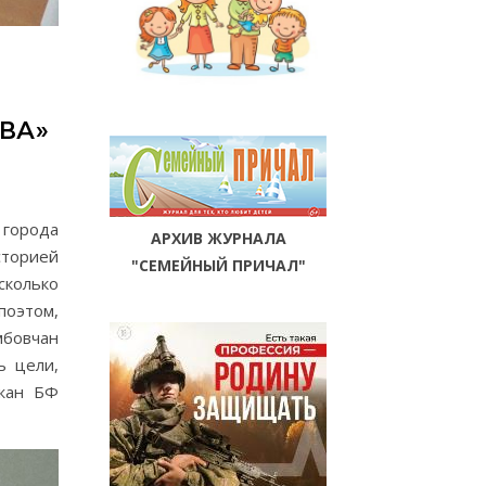
ВА»
 города
АРХИВ ЖУРНАЛА
сторией
"СЕМЕЙНЫЙ ПРИЧАЛ"
сколько
поэтом,
мбовчан
ь цели,
ржан БФ