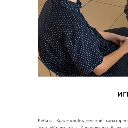
ИГ
Ребята Красносвободненской санаторн
игре «Кандидаты». Соперниками были д