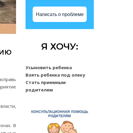
Написать о проблеме
Я ХОЧУ:
НИЮ
Усыновить ребенка
Взять ребенка под опеку
асправь
Стать приемным
приятие
родителем
власти,
онах. В
иальных