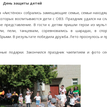
День защиты детей
ра «Аистёнок» собрались замещающие семьи, семьи находя
оторых воспитываются дети с ОВЗ. Праздник удался на сла
ое представление. В гости к детям пришли герои из муль
ли, пели, танцевали, соревновались в шарадах, в спо
брыми. В результате победила дружба. Лето проснулось и п
тные подарки. Закончился праздник чаепитием и фото се