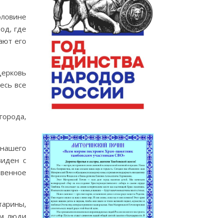
оловине
од, где
ают его
церковь
есь все
города,
 нашего
виден с
твенное
тарины,
ом люди