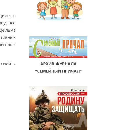
щиеся в
ву, все
тфильма
ртивных
ришло к
ссией с
АРХИВ ЖУРНАЛА
"СЕМЕЙНЫЙ ПРИЧАЛ"