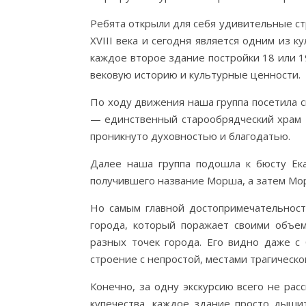
Ребята открыли для себя удивительные ст
XVIII века и сегодня является одним из к
каждое второе здание постройки 18 или 1
вековую историю и культурные ценности.
По ходу движения наша группа посетила с
— единственный старообрядческий храм Т
проникнуто духовностью и благодатью.
Далее наша группа подошла к бюсту Ека
получившего название Морша, а затем Мо
Но самым главной достопримечательност
города, который поражает своими объем
разных точек города. Его видно даже с
строение с непростой, местами трагическо
Конечно, за одну экскурсию всего не ра
купечества, каждое здание просто дыши