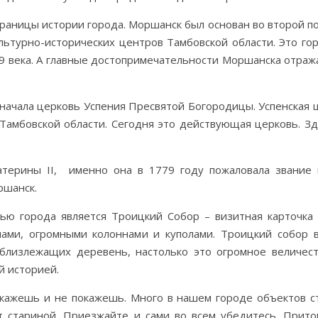
раницы истории города. Моршанск был основан во второй п
ультурно-исторических центров Тамбовской области. Это гор
9 века. А главные достопримечательности Моршанска отраж
начала церковь Успения Пресвятой Богородицы. Успенская 
амбовской области. Сегодня это действующая церковь. Зд
терины II, именно она в 1779 году пожаловала звание 
ршанск.
ью города является Троицкий Собор – визитная карточка
ами, огромными колоннами и куполами. Троицкий собор 
 близлежащих деревень, настолько это огромное величес
й историей.
сскажешь и не покажешь. Много в нашем городе объектов с
т стариной. Приезжайте и сами во всем убедитесь. Прит