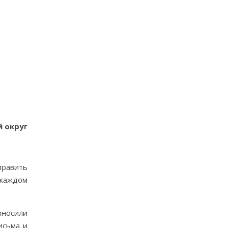
й округ
править
 каждом
зносили
исьма и