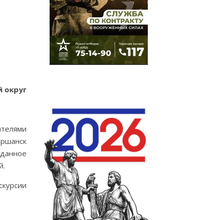
 округ
ителями
оршанск
 данное
й.
скурсии