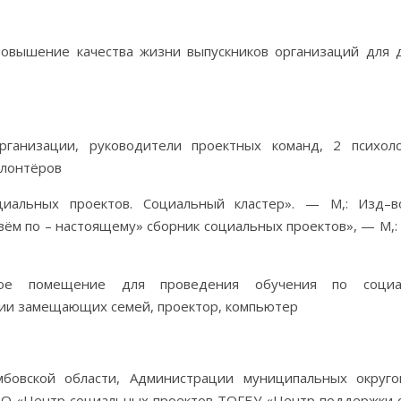
повышение качества жизни выпускников организаций для 
рганизации, руководители проектных команд, 2 психол
олонтёров
циальных проектов. Социальный кластер». — М,: Изд
ивём по – настоящему» сборник социальных проектов», — М,:
нное помещение для проведения обучения по социа
ии замещающих семей, проектор, компьютер
мбовской области, Администрации муниципальных округ
АНО «Центр социальных проектов ТОГБУ «Центр поддержки 