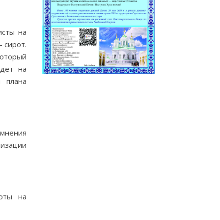
исты на
 сирот.
который
идёт на
я плана
 мнения
лизации
боты на