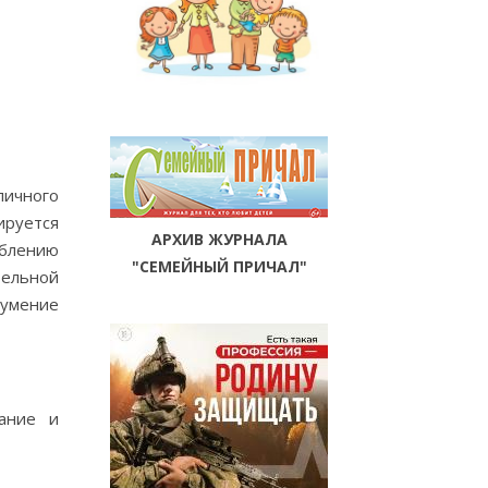
личного
ируется
АРХИВ ЖУРНАЛА
ублению
"СЕМЕЙНЫЙ ПРИЧАЛ"
тельной
еумение
ание и