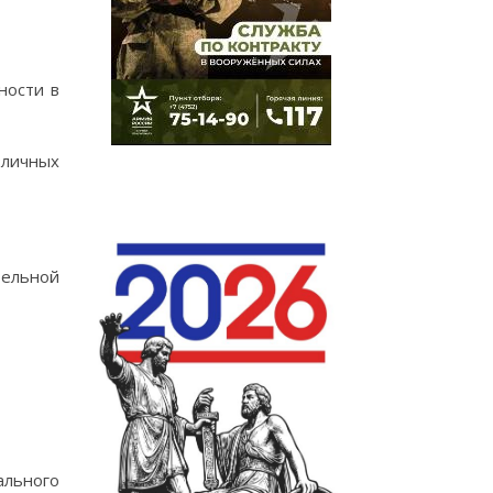
ности в
зличных
тельной
ального