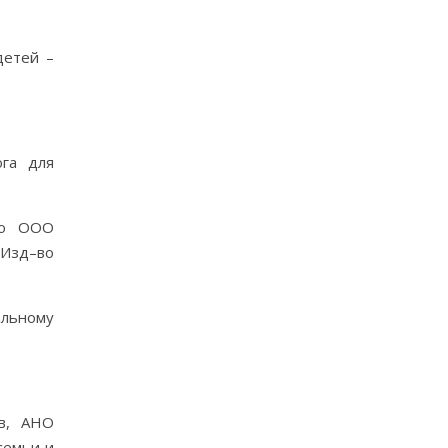
детей –
ога для
–во ООО
 Изд–во
льному
ов, АНО
семьи и