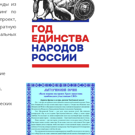
анды из
нинг по
проект,
братную
иальных
тие
,
еских