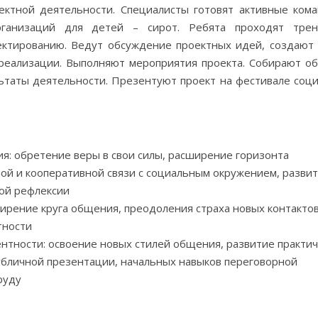
ектной деятельности. Специалисты готовят активные ком
рганизаций для детей – сирот. Ребята проходят тре
ктированию. Ведут обсуждение проектных идей, создают 
 реализации. Выполняют мероприятия проекта. Собирают о
льтаты деятельности. Презентуют проект на фестивале соц
я: обретение веры в свои силы, расширение горизонта
ой и кооперативной связи с социальным окружением, разви
ой рефлексии
ирение круга общения, преодоления страха новых контактов
тности
нтности: освоение новых стилей общения, развитие практич
бличной презентации, начальных навыков переговорной
руду